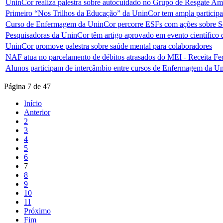
UninCor realiza palestra sobre autocuidado no Grupo de Resgate A
Primeiro “Nos Trilhos da Educação” da UninCor tem ampla particip
Curso de Enfermagem da UninCor percorre ESFs com ações sobre 
Pesquisadoras da UninCor têm artigo aprovado em evento científico
UninCor promove palestra sobre saúde mental para colaboradores
NAF atua no parcelamento de débitos atrasados do MEI - Receita Fed
Alunos participam de intercâmbio entre cursos de Enfermagem da U
Página 7 de 47
Início
Anterior
2
3
4
5
6
7
8
9
10
11
Próximo
Fim