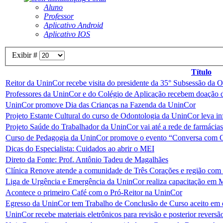
Aluno
Professor
Aplicativo Android
Aplicativo IOS
Exibir #
Título
Reitor da UninCor recebe visita do presidente da 35° Subsessão da
Professores da UninCor e do Colégio de Aplicação recebem doação 
UninCor promove Dia das Crianças na Fazenda da UninCor
Projeto Estante Cultural do curso de Odontologia da UninCor leva i
Projeto Saúde do Trabalhador da UninCor vai até a rede de farmáci
Curso de Pedagogia da UninCor promove o evento “Conversa com G
Dicas do Especialista: Cuidados ao abrir o MEI
Direto da Fonte: Prof. Antônio Tadeu de Magalhães
Clínica Renove atende a comunidade de Três Corações e região com 
Liga de Urgência e Emergência da UninCor realiza capacitação e
Acontece o primeiro Café com o Pró-Reitor na UninCor
Egresso da UninCor tem Trabalho de Conclusão de Curso aceito em
UninCor recebe materiais eletrônicos para revisão e posterior reversã