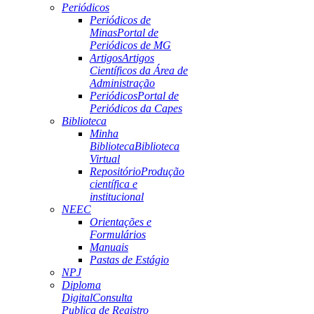
Periódicos
Periódicos de
Minas
Portal de
Periódicos de MG
Artigos
Artigos
Científicos da Área de
Administração
Periódicos
Portal de
Periódicos da Capes
Biblioteca
Minha
Biblioteca
Biblioteca
Virtual
Repositório
Produção
científica e
institucional
NEEC
Orientações e
Formulários
Manuais
Pastas de Estágio
NPJ
Diploma
Digital
Consulta
Publica de Registro