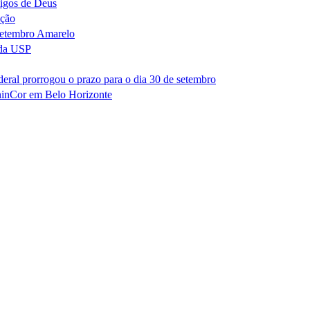
migos de Deus
ação
Setembro Amarelo
 da USP
eral prorrogou o prazo para o dia 30 de setembro
ninCor em Belo Horizonte