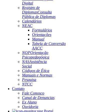
Digital
Registro de
Diplomas
Consulta
Pública de Diplomas
Calendários
NEAC
Formulários
Orientações
Manual
Tabela de Conversão
AACC
NOP
Orientação
Psicopedagógica
NAS
Assistência
Social
Códigos de Ética
Manuais e Normas
Pesquisa
NTCC
Contato
Fale Conosco
Canal de Denuncias
Ex Aluno
Ouvidoria
Portal