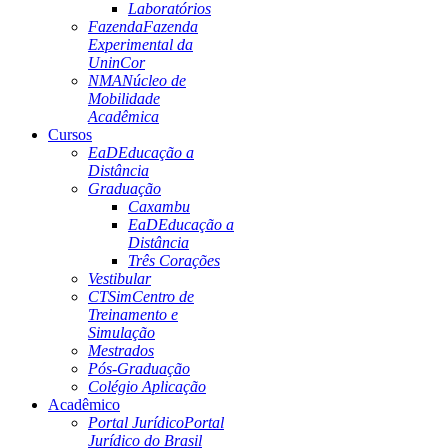
Laboratórios
Fazenda
Fazenda
Experimental da
UninCor
NMA
Núcleo de
Mobilidade
Acadêmica
Cursos
EaD
Educação a
Distância
Graduação
Caxambu
EaD
Educação a
Distância
Três Corações
Vestibular
CTSim
Centro de
Treinamento e
Simulação
Mestrados
Pós-Graduação
Colégio Aplicação
Acadêmico
Portal Jurídico
Portal
Jurídico do Brasil